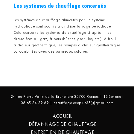
Les systèmes de chauffage concernés
Les systèmes de chauffage alimentés par un système
hydraulique sont soumis à un désenfumage périodique.
Cela concerne les systèmes de chauffage ci-après : les
chaudières au gaz, à bois (bûches, granulés, etc.), à fioul,
à chaleur géothermique, les pompes à chaleur géothermique
ou combinées avec des panneaux solaires.
24 rue Pierre Varin de la Bruneliere 35700 Rennes | Téléphone :
06 65 34 39 69 | chauffage.ecoplus35@gmail.com
ACCUEIL
DÉPANNAGE DE CHAUFFAGE
ENTRETIEN DE CHAUFFAGE