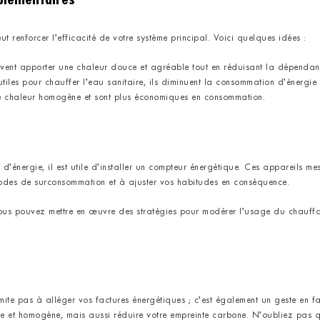
 renforcer l’efficacité de votre système principal. Voici quelques idées :
vent apporter une chaleur douce et agréable tout en réduisant la dépendanc
utiles pour chauffer l’eau sanitaire, ils diminuent la consommation d’énergie f
une chaleur homogène et sont plus économiques en consommation.
’énergie, il est utile d’installer un compteur énergétique. Ces appareils me
riodes de surconsommation et à ajuster vos habitudes en conséquence.
vous pouvez mettre en œuvre des stratégies pour modérer l’usage du chauff
mite pas à alléger vos factures énergétiques ; c’est également un geste en fa
le et homogène, mais aussi réduire votre empreinte carbone. N’oubliez pas 