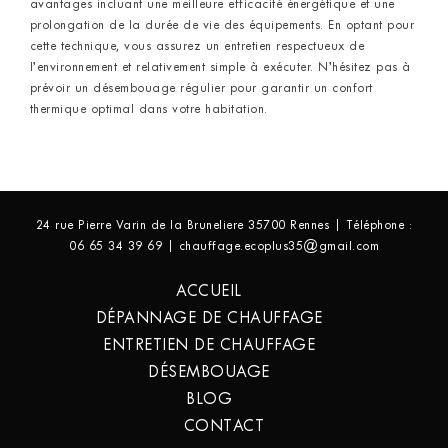
avantages incluant une meilleure efficacité énergétique et une
prolongation de la durée de vie des équipements. En optant pour
cette technique, vous assurez un entretien respectueux de
l’environnement et relativement simple à exécuter. N’hésitez pas à
prévoir un désembouage régulier pour garantir un confort
thermique optimal dans votre habitation.
24 rue Pierre Varin de la Bruneliere 35700 Rennes | Téléphone :
06 65 34 39 69 | chauffage.ecoplus35@gmail.com
ACCUEIL
DÉPANNAGE DE CHAUFFAGE
ENTRETIEN DE CHAUFFAGE
DÉSEMBOUAGE
BLOG
CONTACT