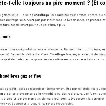
ête-t-elle toujours au pire moment ? (Et c
ns gelées, et là… plus de
chauffage
. La chaudière s’est arrêtée. Encore. Ce sc
 chauffage ne survient pas par malchance : elle s’annonce, se prépare, et sur
 faire concrètement pour que ça n’arrive plus.
s mois
ssement d’une dégradation lente et silencieuse. Un circulateur qui fatigue, 
 jour où l’ensemble s’effondre. Chez
Chauffage Ecoplus
, intervenant depuis p
mplet de toutes les composantes du système — pas seulement du composant e
chaudières gaz et fioul
ses de défaillance se ressemblent étonnamment. Une panne totale liée au rése
 anormal en provenance de la chaudière ou des radiateurs, une fuite : auta
s’ajoute un ennemi moins visible mais tout aussi dévastateur : la corrosion
sement vos équipements jusqu’à les rendre irréparables.