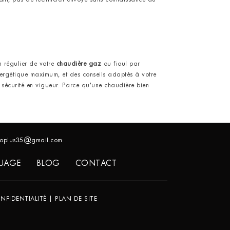
tant, pas de technicien envoyé sans connaissance du
en régulier de votre
chaudière gaz
ou fioul par
ergétique maximum, et des conseils adaptés à votre
e sécurité en vigueur. Parce qu’une chaudière bien
.ecoplus35@gmail.com
UAGE
BLOG
CONTACT
NFIDENTIALITÉ
|
PLAN DE SITE