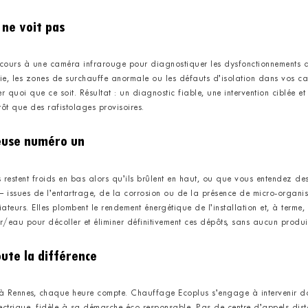
 ne voit pas
ecours à une caméra infrarouge pour diagnostiquer les dysfonctionnements de
gie, les zones de surchauffe anormale ou les défauts d’isolation dans vos can
er quoi que ce soit. Résultat : un diagnostic fiable, une intervention ciblée 
ôt que des rafistolages provisoires.
cieuse numéro un
 restent froids en bas alors qu’ils brûlent en haut, ou que vous entendez de
issues de l’entartrage, de la corrosion ou de la présence de micro-organi
adiateurs. Elles plombent le rendement énergétique de l’installation et, à te
/eau pour décoller et éliminer définitivement ces dépôts, sans aucun produit
toute la différence
 Rennes, chaque heure compte. Chauffage Ecoplus s’engage à intervenir dans