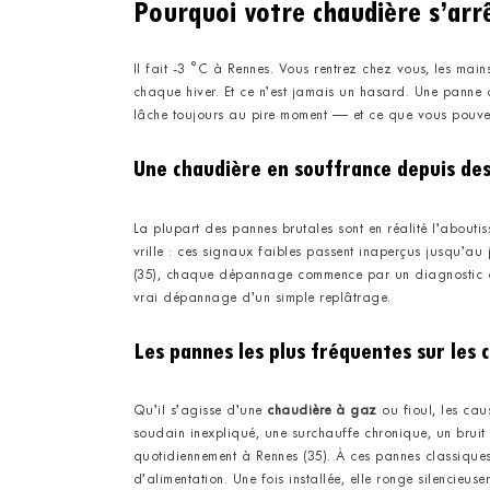
Pourquoi votre chaudière s’arr
Il fait -3 °C à Rennes. Vous rentrez chez vous, les mai
chaque hiver. Et ce n’est jamais un hasard. Une panne de
lâche toujours au pire moment — et ce que vous pouvez
Une chaudière en souffrance depuis de
La plupart des pannes brutales sont en réalité l’abouti
vrille : ces signaux faibles passent inaperçus jusqu’au
(35), chaque dépannage commence par un diagnostic co
vrai dépannage d’un simple replâtrage.
Les pannes les plus fréquentes sur les 
Qu’il s’agisse d’une
chaudière à gaz
ou fioul, les cau
soudain inexpliqué, une surchauffe chronique, un bruit
quotidiennement à Rennes (35). À ces pannes classiques 
d’alimentation. Une fois installée, elle ronge silencieu