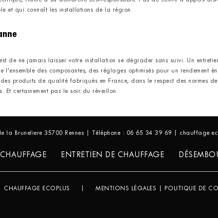
ectrique, fidèle à sa démarche éco-responsable. Pas de centre d’appels dis
e et qui connaît les installations de la région.
panne
st de ne jamais laisser votre installation se dégrader sans suivi. Un entreti
e l’ensemble des composantes, des réglages optimisés pour un rendement én
nt des produits de qualité fabriqués en France, dans le respect des normes d
Et certainement pas le soir du réveillon.
 de la Bruneliere 35700 Rennes | Téléphone : 06 65 34 39 69 | chauffage
 CHAUFFAGE
ENTRETIEN DE CHAUFFAGE
DÉSEMBO
|
CHAUFFAGE ECOPLUS
|
MENTIONS LÉGALES
|
POLITIQUE DE CO