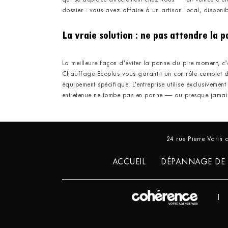
qui se déplace directement chez vous — en véhicule él
dossier : vous avez affaire à un artisan local, disponibl
La vraie solution : ne pas attendre la 
La meilleure façon d’éviter la panne du pire moment, c’e
Chauffage Ecoplus vous garantit un contrôle complet d
équipement spécifique. L’entreprise utilise exclusiveme
entretenue ne tombe pas en panne — ou presque jamais. 
24 rue Pierre Varin
ACCUEIL
DÉPANNAGE DE