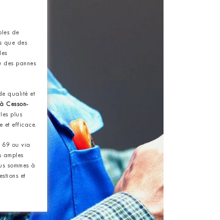
bles de
ls que des
des
u des pannes
e qualité et
à Cesson-
les plus
e et efficace.
 69 ou via
s amples
us sommes à
stions et