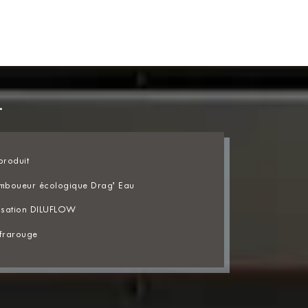
.
roduit
semboueur écologique Drag’ Eau
lisation DILUFLOW
frarouge