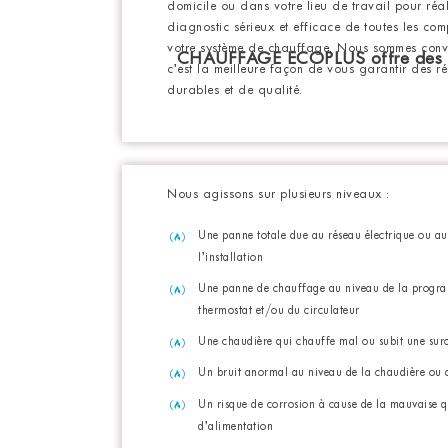
domicile ou dans votre lieu de travail pour réal
diagnostic sérieux et efficace de toutes les co
votre système de chauffage. Nous sommes con
CHAUFFAGE ECOPLUS offre des sol
c’est la meilleure façon de vous garantir des ré
durables et de qualité.
Nous agissons sur plusieurs niveaux :
Une panne totale due au réseau électrique ou a
l’installation
Une panne de chauffage au niveau de la progr
thermostat et/ou du circulateur
Une chaudière qui chauffe mal ou subit une sur
Un bruit anormal au niveau de la chaudière ou 
Un risque de corrosion à cause de la mauvaise q
d’alimentation